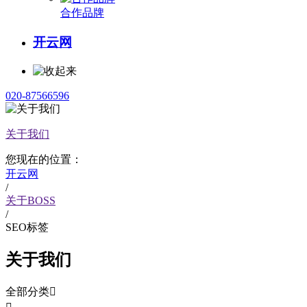
合作品牌
开云网
020-87566596
关于我们
您现在的位置：
开云网
/
关于BOSS
/
SEO标签
关于我们
全部分类
