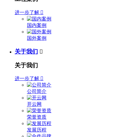
进一步了解

国内案例
国外案例
关于我们

关于我们
进一步了解

公司简介
开云网
荣誉资质
发展历程