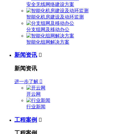
安全无线网络建设方案
智能化机房建设及动环监测
分支组网及移动办公
智能化组网解决方案
新闻资讯

新闻资讯
进一步了解

开云网
行业新闻
工程案例

工程案例