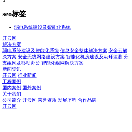

seo标签
弱电系统建设及智能化系统
开云网
解决方案
弱电系统建设及智能化系统
信息安全整体解决方案
安全云解
决方案
安全无线网络建设方案
智能化机房建设及动环监测
分
支组网及移动办公
智能化组网解决方案
新闻资讯
开云网
行业新闻
工程案例
国内案例
国外案例
关于我们
公司简介
开云网
荣誉资质
发展历程
合作品牌
开云网
开云网